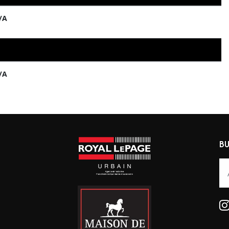
/A
/A
BU
Alt