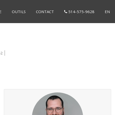
E
OUTILS
CONTACT
514-575-9628
EN
52